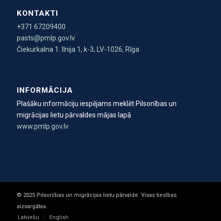
KONTAKTI
+371 67209400
pasts@pmlp.gov.lv
Čiekurkalna 1. līnija 1, k-3, LV-1026, Rīga
INFORMĀCIJA
Plašāku informāciju iespējams meklēt Pilsonības un
migrācijas lietu pārvaldes mājas lapā
www.pmlp.gov.lv
© 2025 Pilsonības un migrācijas lietu pārvalde. Visas tiesības
aizsargātas.
Latviešu
English