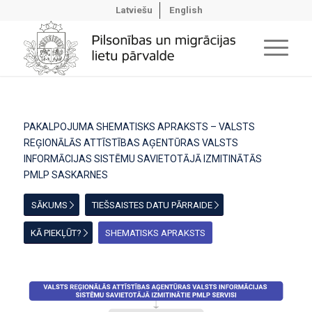
Latviešu
English
PAKALPOJUMA SHEMATISKS APRAKSTS – VALSTS
REĢIONĀLĀS ATTĪSTĪBAS AĢENTŪRAS VALSTS
INFORMĀCIJAS SISTĒMU SAVIETOTĀJĀ IZMITINĀTĀS
PMLP SASKARNES
SĀKUMS
TIEŠSAISTES DATU PĀRRAIDE
KĀ PIEKĻŪT?
SHEMATISKS APRAKSTS